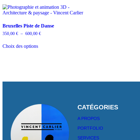
Bruxelles Piste de Danse
350,00
€
–
600,00
€
Choix des options
CATÉGORIES
A PROPOS
PORTFOLIO
SERVICES