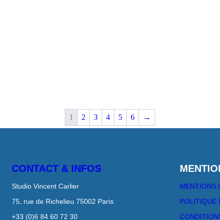
1
2
3
4
5
6
→
CONTACT & INFOS
MENTIO
Studio Vincent Carlier
MENTIONS 
75, rue de Richelieu 75002 Paris
POLITIQUE 
+33 (0)6 84 60 72 30
CONDITION