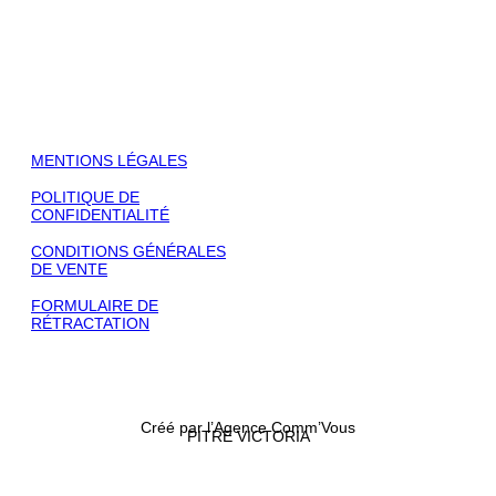
Paris
+33 (0)6 84 60 72 30
CONTACT@VINCENTCARLIER.COM
MENTIONS LÉGALES
MENTIONS LÉGALES​
POLITIQUE DE
CONFIDENTIALITÉ
CONDITIONS GÉNÉRALES
DE VENTE
FORMULAIRE DE
RÉTRACTATION
Créé par l’Agence Comm’Vous
PITRE VICTORIA