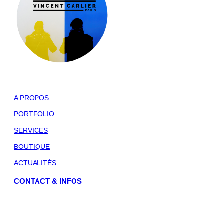
page
du
produit
CATÉGORIES
A PROPOS
PORTFOLIO
SERVICES
BOUTIQUE
ACTUALITÉS
CONTACT & INFOS
Studio Vincent Carlier
75, rue de Richelieu 75002