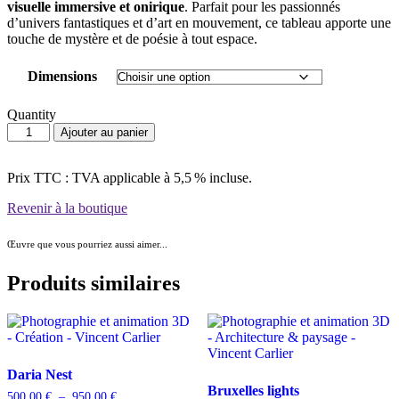
visuelle immersive et onirique
. Parfait pour les passionnés
d’univers fantastiques et d’art en mouvement, ce tableau apporte une
touche de mystère et de poésie à tout espace.
Dimensions
Quantity
quantité
Ajouter au panier
de
Daria
Nest
Prix TTC : TVA applicable à 5,5 % incluse.
Revenir à la boutique
Œuvre que vous pourriez aussi aimer...
Produits similaires
Daria Nest
Bruxelles lights
Plage
500,00
€
–
950,00
€